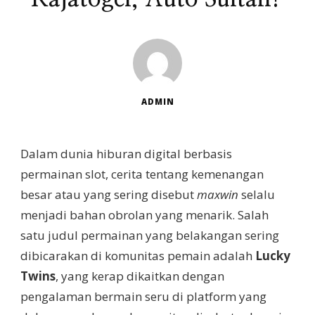
ADMIN
Dalam dunia hiburan digital berbasis
permainan slot, cerita tentang kemenangan
besar atau yang sering disebut
maxwin
selalu
menjadi bahan obrolan yang menarik. Salah
satu judul permainan yang belakangan sering
dibicarakan di komunitas pemain adalah
Lucky
Twins
, yang kerap dikaitkan dengan
pengalaman bermain seru di platform yang