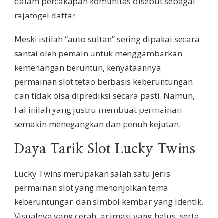
dalam percakapan komunitas disebut sebagai
rajatogel daftar
.
Meski istilah “auto sultan” sering dipakai secara
santai oleh pemain untuk menggambarkan
kemenangan beruntun, kenyataannya
permainan slot tetap berbasis keberuntungan
dan tidak bisa diprediksi secara pasti. Namun,
hal inilah yang justru membuat permainan
semakin menegangkan dan penuh kejutan.
Daya Tarik Slot Lucky Twins
Lucky Twins merupakan salah satu jenis
permainan slot yang menonjolkan tema
keberuntungan dan simbol kembar yang identik.
Visualnya yang cerah, animasi yang halus, serta