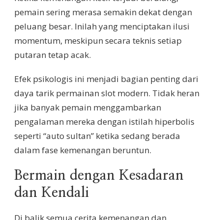
pemain sering merasa semakin dekat dengan
peluang besar. Inilah yang menciptakan ilusi
momentum, meskipun secara teknis setiap
putaran tetap acak.
Efek psikologis ini menjadi bagian penting dari
daya tarik permainan slot modern. Tidak heran
jika banyak pemain menggambarkan
pengalaman mereka dengan istilah hiperbolis
seperti “auto sultan” ketika sedang berada
dalam fase kemenangan beruntun.
Bermain dengan Kesadaran
dan Kendali
Di balik semua cerita kemenangan dan