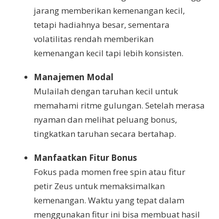
jarang memberikan kemenangan kecil,
tetapi hadiahnya besar, sementara
volatilitas rendah memberikan
kemenangan kecil tapi lebih konsisten.
Manajemen Modal
Mulailah dengan taruhan kecil untuk
memahami ritme gulungan. Setelah merasa
nyaman dan melihat peluang bonus,
tingkatkan taruhan secara bertahap.
Manfaatkan Fitur Bonus
Fokus pada momen free spin atau fitur
petir Zeus untuk memaksimalkan
kemenangan. Waktu yang tepat dalam
menggunakan fitur ini bisa membuat hasil