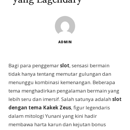
ADMIN
Bagi para penggemar
slot
, sensasi bermain
tidak hanya tentang memutar gulungan dan
menunggu kombinasi kemenangan. Beberapa
tema menghadirkan pengalaman bermain yang
lebih seru dan imersif. Salah satunya adalah
slot
dengan tema Kakek Zeus
, figur legendaris
dalam mitologi Yunani yang kini hadir
membawa harta karun dan kejutan bonus