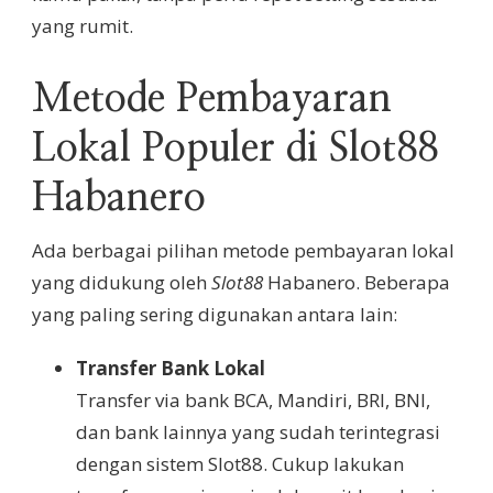
yang rumit.
Metode Pembayaran
Lokal Populer di Slot88
Habanero
Ada berbagai pilihan metode pembayaran lokal
yang didukung oleh
Slot88
Habanero. Beberapa
yang paling sering digunakan antara lain:
Transfer Bank Lokal
Transfer via bank BCA, Mandiri, BRI, BNI,
dan bank lainnya yang sudah terintegrasi
dengan sistem Slot88. Cukup lakukan