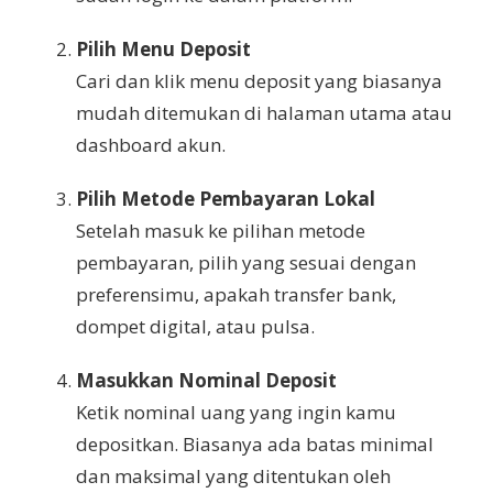
Pilih Menu Deposit
Cari dan klik menu deposit yang biasanya
mudah ditemukan di halaman utama atau
dashboard akun.
Pilih Metode Pembayaran Lokal
Setelah masuk ke pilihan metode
pembayaran, pilih yang sesuai dengan
preferensimu, apakah transfer bank,
dompet digital, atau pulsa.
Masukkan Nominal Deposit
Ketik nominal uang yang ingin kamu
depositkan. Biasanya ada batas minimal
dan maksimal yang ditentukan oleh