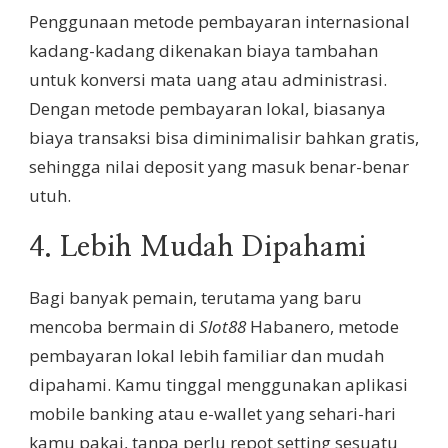
Penggunaan metode pembayaran internasional
kadang-kadang dikenakan biaya tambahan
untuk konversi mata uang atau administrasi.
Dengan metode pembayaran lokal, biasanya
biaya transaksi bisa diminimalisir bahkan gratis,
sehingga nilai deposit yang masuk benar-benar
utuh.
4. Lebih Mudah Dipahami
Bagi banyak pemain, terutama yang baru
mencoba bermain di
Slot88
Habanero, metode
pembayaran lokal lebih familiar dan mudah
dipahami. Kamu tinggal menggunakan aplikasi
mobile banking atau e-wallet yang sehari-hari
kamu pakai, tanpa perlu repot setting sesuatu