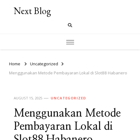
Next Blog
Home
Uncategorized
Menggunakan Metode Pembayaran Lokal di Slot88 Habanero
AUGUST 15, 2025
UNCATEGORIZED
Menggunakan Metode
Pembayaran Lokal di
Slot88 Habanero