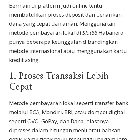
Bermain di platform judi online tentu
membutuhkan proses deposit dan penarikan
dana yang cepat dan aman. Menggunakan
metode pembayaran lokal di
Slot88
Habanero
punya beberapa keunggulan dibandingkan
metode internasional atau menggunakan kartu
kredit asing.
1. Proses Transaksi Lebih
Cepat
Metode pembayaran lokal seperti transfer bank
melalui BCA, Mandiri, BRI, atau dompet digital
seperti OVO, GoPay, dan Dana, biasanya
diproses dalam hitungan menit atau bahkan
detik. Kamu tidak perlu menunggu berjam-jam