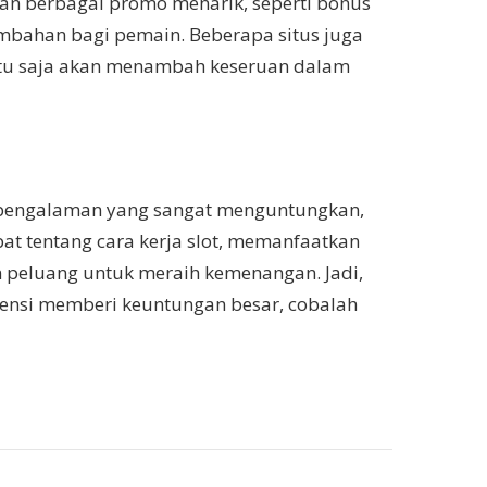
an berbagai promo menarik, seperti bonus
mbahan bagi pemain. Beberapa situs juga
ntu saja akan menambah keseruan dalam
di pengalaman yang sangat menguntungkan,
t tentang cara kerja slot, memanfaatkan
 peluang untuk meraih kemenangan. Jadi,
otensi memberi keuntungan besar, cobalah