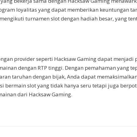
bola yang bekerja sama dengan Hacksaw Gaming menawark
ogram loyalitas yang dapat memberikan keuntungan ta
engikuti turnamen slot dengan hadiah besar, yang te
a dengan provider seperti Hacksaw Gaming dapat menja
mainan dengan RTP tinggi. Dengan pemahaman yang tepa
garan taruhan dengan bijak, Anda dapat memaksimalkan
si bermain slot yang tidak hanya seru tetapi juga berp
rmainan dari Hacksaw Gaming.