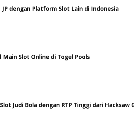
 JP dengan Platform Slot Lain di Indonesia
ain Slot Online di Togel Pools
lot Judi Bola dengan RTP Tinggi dari Hacksaw