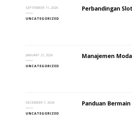
Perbandingan Slot
SEPTEMBER 11, 2024
UNCATEGORIZED
Manajemen Modal M
JANUARY 21, 2026
UNCATEGORIZED
Panduan Bermain S
DECEMBER 7, 2024
UNCATEGORIZED