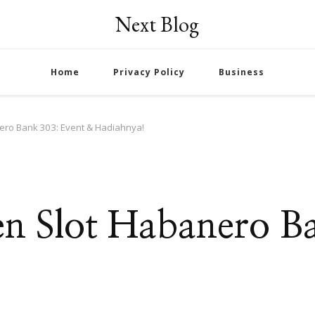
Next Blog
Home
Privacy Policy
Business
ro Bank 303: Event & Hadiahnya!
n Slot Habanero Ba