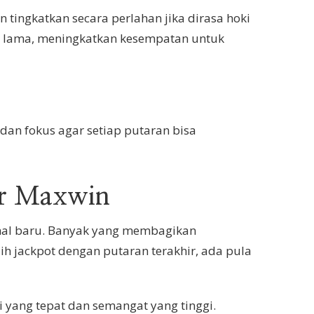
 tingkatkan secara perlahan jika dirasa hoki
h lama, meningkatkan kesempatan untuk
dan fokus agar setiap putaran bisa
ir Maxwin
h hal baru. Banyak yang membagikan
 jackpot dengan putaran terakhir, ada pula
gi yang tepat dan semangat yang tinggi.