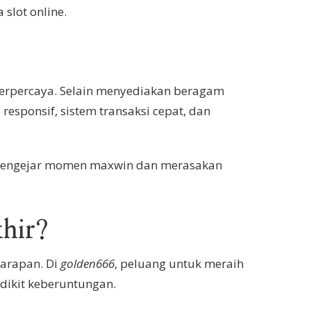
lot online.
 terpercaya. Selain menyediakan beragam
esponsif, sistem transaksi cepat, dan
 mengejar momen maxwin dan merasakan
khir?
harapan. Di
golden666
, peluang untuk meraih
edikit keberuntungan.