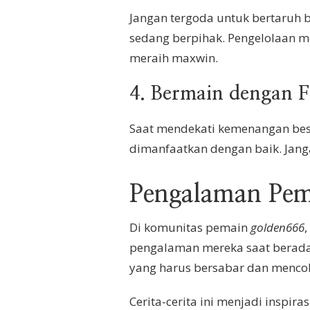
Jangan tergoda untuk bertaruh be
sedang berpihak. Pengelolaan 
meraih maxwin.
4. Bermain dengan 
Saat mendekati kemenangan besa
dimanfaatkan dengan baik. Jang
Pengalaman Pe
Di komunitas pemain
golden666
pengalaman mereka saat berada 
yang harus bersabar dan mencoba
Cerita-cerita ini menjadi inspir