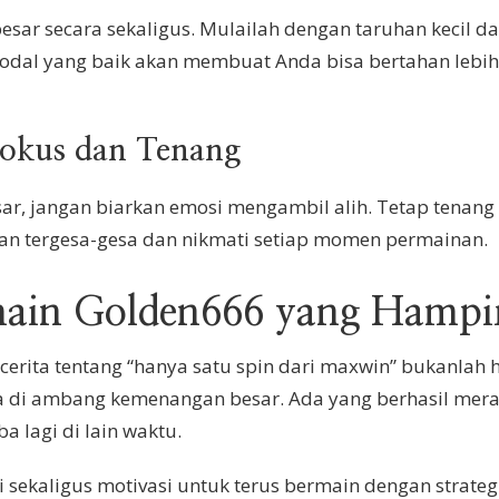
sar secara sekaligus. Mulailah dengan taruhan kecil dan
modal yang baik akan membuat Anda bisa bertahan lebi
Fokus dan Tenang
r, jangan biarkan emosi mengambil alih. Tetap tenang 
an tergesa-gesa dan nikmati setiap momen permainan.
main Golden666 yang Hamp
, cerita tentang “hanya satu spin dari maxwin” bukanla
di ambang kemenangan besar. Ada yang berhasil meraih
 lagi di lain waktu.
asi sekaligus motivasi untuk terus bermain dengan strate