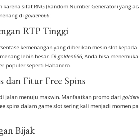
n karena sifat RNG (Random Number Generator) yang a
menang di
golden666
:
dengan RTP Tinggi
ersentase kemenangan yang diberikan mesin slot kepada
 menang lebih besar. Di
golden666
, Anda bisa menemuka
der populer seperti Habanero.
 dan Fitur Free Spins
adi jalan menuju maxwin. Manfaatkan promo dari
golden
free spins dalam game slot sering kali menjadi momen 
gan Bijak