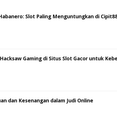
 Habanero: Slot Paling Menguntungkan di Cipit8
t Hacksaw Gaming di Situs Slot Gacor untuk Ke
uan dan Kesenangan dalam Judi Online