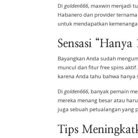
Di
golden666
, maxwin menjadi tu
Habanero dan provider ternama 
untuk mendapatkan kemenangan 
Sensasi “Hanya 
Bayangkan Anda sudah mengump
muncul dan fitur free spins akt
karena Anda tahu bahwa hanya s
Di
golden666
, banyak pemain me
mereka menang besar atau harus
juga sebuah petualangan yang p
Tips Meningkat