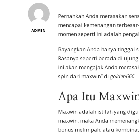
Pernahkah Anda merasakan sensa
mencapai kemenangan terbesar—m
ADMIN
momen seperti ini adalah penga
Bayangkan Anda hanya tinggal s
Rasanya seperti berada di ujun
ini akan mengajak Anda merasa
spin dari maxwin” di
golden666
.
Apa Itu Maxwin
Maxwin adalah istilah yang di
maxwin, maka Anda memenangkan 
bonus melimpah, atau kombina