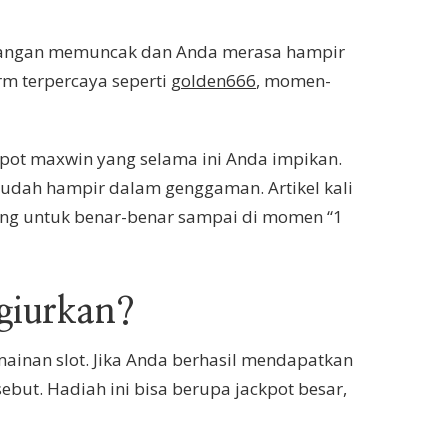
tegangan memuncak dan Anda merasa hampir
rm terpercaya seperti
golden666
, momen-
kpot maxwin yang selama ini Anda impikan.
sudah hampir dalam genggaman. Artikel kali
ng untuk benar-benar sampai di momen “1
giurkan?
inan slot. Jika Anda berhasil mendapatkan
but. Hadiah ini bisa berupa jackpot besar,