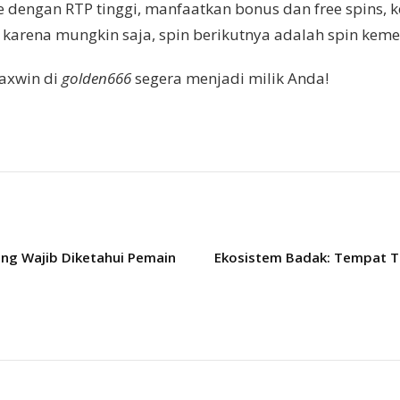
dengan RTP tinggi, manfaatkan bonus dan free spins, ke
, karena mungkin saja, spin berikutnya adalah spin ke
axwin di
golden666
segera menjadi milik Anda!
yang Wajib Diketahui Pemain
Ekosistem Badak: Tempat 