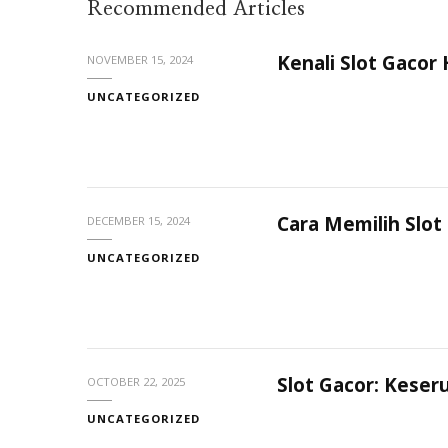
Recommended Articles
Kenali Slot Gacor
NOVEMBER 15, 2024
UNCATEGORIZED
Cara Memilih Slo
DECEMBER 15, 2024
UNCATEGORIZED
Slot Gacor: Keser
OCTOBER 22, 2025
UNCATEGORIZED