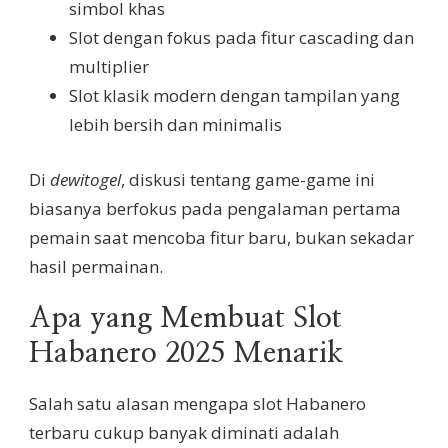
simbol khas
Slot dengan fokus pada fitur cascading dan
multiplier
Slot klasik modern dengan tampilan yang
lebih bersih dan minimalis
Di
dewitogel
, diskusi tentang game-game ini
biasanya berfokus pada pengalaman pertama
pemain saat mencoba fitur baru, bukan sekadar
hasil permainan.
Apa yang Membuat Slot
Habanero 2025 Menarik
Salah satu alasan mengapa slot Habanero
terbaru cukup banyak diminati adalah