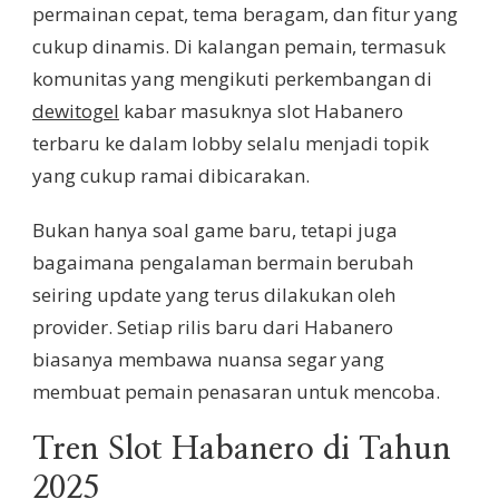
permainan cepat, tema beragam, dan fitur yang
cukup dinamis. Di kalangan pemain, termasuk
komunitas yang mengikuti perkembangan di
dewitogel
kabar masuknya slot Habanero
terbaru ke dalam lobby selalu menjadi topik
yang cukup ramai dibicarakan.
Bukan hanya soal game baru, tetapi juga
bagaimana pengalaman bermain berubah
seiring update yang terus dilakukan oleh
provider. Setiap rilis baru dari Habanero
biasanya membawa nuansa segar yang
membuat pemain penasaran untuk mencoba.
Tren Slot Habanero di Tahun
2025