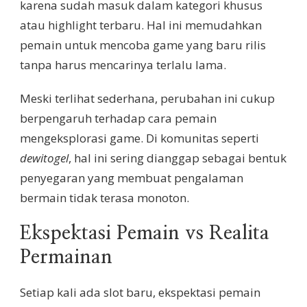
karena sudah masuk dalam kategori khusus
atau highlight terbaru. Hal ini memudahkan
pemain untuk mencoba game yang baru rilis
tanpa harus mencarinya terlalu lama.
Meski terlihat sederhana, perubahan ini cukup
berpengaruh terhadap cara pemain
mengeksplorasi game. Di komunitas seperti
dewitogel
, hal ini sering dianggap sebagai bentuk
penyegaran yang membuat pengalaman
bermain tidak terasa monoton.
Ekspektasi Pemain vs Realita
Permainan
Setiap kali ada slot baru, ekspektasi pemain