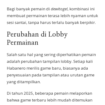
Bagi banyak pemain di
dewitogel
, kombinasi ini
membuat permainan terasa lebih nyaman untuk
sesi santai, tanpa harus terlalu banyak berpikir.
Perubahan di Lobby
Permainan
Salah satu hal yang sering diperhatikan pemain
adalah perubahan tampilan lobby. Setiap kali
Habanero merilis game baru, biasanya ada
penyesuaian pada tampilan atau urutan game
yang ditampilkan.
Di tahun 2025, beberapa pemain melaporkan
bahwa game terbaru lebih mudah ditemukan