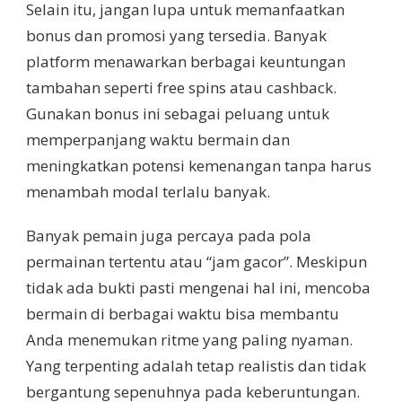
Selain itu, jangan lupa untuk memanfaatkan
bonus dan promosi yang tersedia. Banyak
platform menawarkan berbagai keuntungan
tambahan seperti free spins atau cashback.
Gunakan bonus ini sebagai peluang untuk
memperpanjang waktu bermain dan
meningkatkan potensi kemenangan tanpa harus
menambah modal terlalu banyak.
Banyak pemain juga percaya pada pola
permainan tertentu atau “jam gacor”. Meskipun
tidak ada bukti pasti mengenai hal ini, mencoba
bermain di berbagai waktu bisa membantu
Anda menemukan ritme yang paling nyaman.
Yang terpenting adalah tetap realistis dan tidak
bergantung sepenuhnya pada keberuntungan.