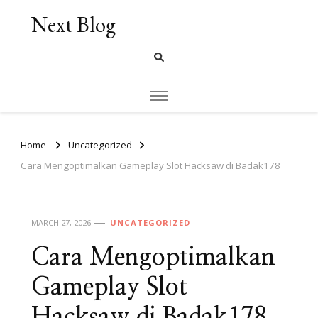
Next Blog
Home
Uncategorized
Cara Mengoptimalkan Gameplay Slot Hacksaw di Badak178
MARCH 27, 2026
UNCATEGORIZED
Cara Mengoptimalkan
Gameplay Slot
Hacksaw di Badak178