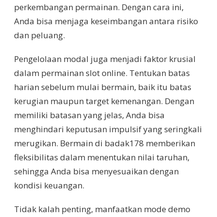
perkembangan permainan. Dengan cara ini,
Anda bisa menjaga keseimbangan antara risiko
dan peluang.
Pengelolaan modal juga menjadi faktor krusial
dalam permainan slot online. Tentukan batas
harian sebelum mulai bermain, baik itu batas
kerugian maupun target kemenangan. Dengan
memiliki batasan yang jelas, Anda bisa
menghindari keputusan impulsif yang seringkali
merugikan. Bermain di badak178 memberikan
fleksibilitas dalam menentukan nilai taruhan,
sehingga Anda bisa menyesuaikan dengan
kondisi keuangan.
Tidak kalah penting, manfaatkan mode demo