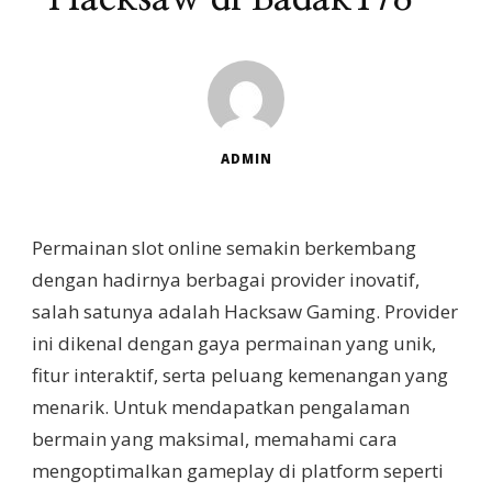
ADMIN
Permainan slot online semakin berkembang
dengan hadirnya berbagai provider inovatif,
salah satunya adalah Hacksaw Gaming. Provider
ini dikenal dengan gaya permainan yang unik,
fitur interaktif, serta peluang kemenangan yang
menarik. Untuk mendapatkan pengalaman
bermain yang maksimal, memahami cara
mengoptimalkan gameplay di platform seperti