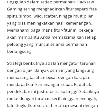
unggulan dalam setiap permainan. Hacksaw
Gaming sering menghadirkan fitur seperti free
spins, simbol wild, scatter, hingga multiplier
yang bisa meningkatkan hasil kemenangan.
Memahami bagaimana fitur-fitur ini bekerja
akan membantu Anda memaksimalkan setiap
peluang yang muncul selama permainan
berlangsung.
Strategi berikutnya adalah mengatur taruhan
dengan bijak. Banyak pemain yang langsung
memasang taruhan besar dengan harapan
mendapatkan kemenangan cepat. Padahal,
pendekatan ini justru berisiko tinggi. Sebaiknya
mulai dengan taruhan kecil hingga menengah,
lalu tingkatkan secara bertahap sesuai dengan