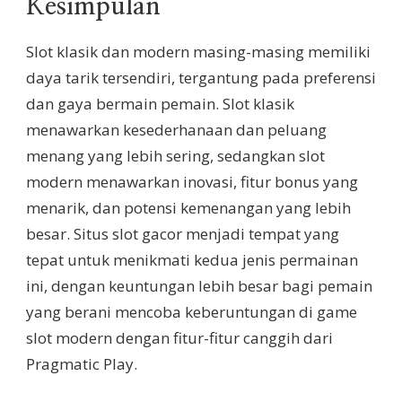
Kesimpulan
Slot klasik dan modern masing-masing memiliki
daya tarik tersendiri, tergantung pada preferensi
dan gaya bermain pemain. Slot klasik
menawarkan kesederhanaan dan peluang
menang yang lebih sering, sedangkan slot
modern menawarkan inovasi, fitur bonus yang
menarik, dan potensi kemenangan yang lebih
besar. Situs slot gacor menjadi tempat yang
tepat untuk menikmati kedua jenis permainan
ini, dengan keuntungan lebih besar bagi pemain
yang berani mencoba keberuntungan di game
slot modern dengan fitur-fitur canggih dari
Pragmatic Play.