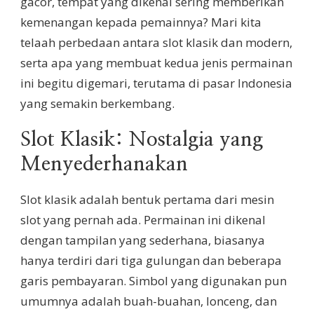
gacor, tempat yang dikenal sering memberikan
kemenangan kepada pemainnya? Mari kita
telaah perbedaan antara slot klasik dan modern,
serta apa yang membuat kedua jenis permainan
ini begitu digemari, terutama di pasar Indonesia
yang semakin berkembang.
Slot Klasik: Nostalgia yang
Menyederhanakan
Slot klasik adalah bentuk pertama dari mesin
slot yang pernah ada. Permainan ini dikenal
dengan tampilan yang sederhana, biasanya
hanya terdiri dari tiga gulungan dan beberapa
garis pembayaran. Simbol yang digunakan pun
umumnya adalah buah-buahan, lonceng, dan