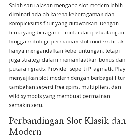
Salah satu alasan mengapa slot modern lebih
diminati adalah karena keberagaman dan
kompleksitas fitur yang ditawarkan. Dengan
tema yang beragam—mulai dari petualangan
hingga mitologi, permainan slot modern tidak
hanya mengandalkan keberuntungan, tetapi
juga strategi dalam memanfaatkan bonus dan
putaran gratis. Provider seperti Pragmatic Play
menyajikan slot modern dengan berbagai fitur
tambahan seperti free spins, multipliers, dan
wild symbols yang membuat permainan
semakin seru.
Perbandingan Slot Klasik dan
Modern