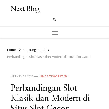
Next Blog
Home
Uncategorized
Perbandingan Slot Klasik dan Modern di Situs Slot Gacor
JANUARY 29, 2025
UNCATEGORIZED
Perbandingan Slot
Klasik dan Modern di
Situs Slot Gacor