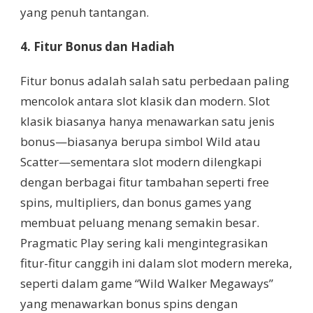
yang penuh tantangan.
4. Fitur Bonus dan Hadiah
Fitur bonus adalah salah satu perbedaan paling
mencolok antara slot klasik dan modern. Slot
klasik biasanya hanya menawarkan satu jenis
bonus—biasanya berupa simbol Wild atau
Scatter—sementara slot modern dilengkapi
dengan berbagai fitur tambahan seperti free
spins, multipliers, dan bonus games yang
membuat peluang menang semakin besar.
Pragmatic Play sering kali mengintegrasikan
fitur-fitur canggih ini dalam slot modern mereka,
seperti dalam game “Wild Walker Megaways”
yang menawarkan bonus spins dengan