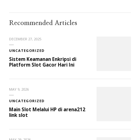
Recommended Articles
DECEMBER 27, 2025
UNCATEGORIZED
Sistem Keamanan Enkripsi di
Platform Slot Gacor Hari Ini
MAY 9, 2026
UNCATEGORIZED
Main Slot Melalui HP di arena212
link slot
MAY 29, 2026