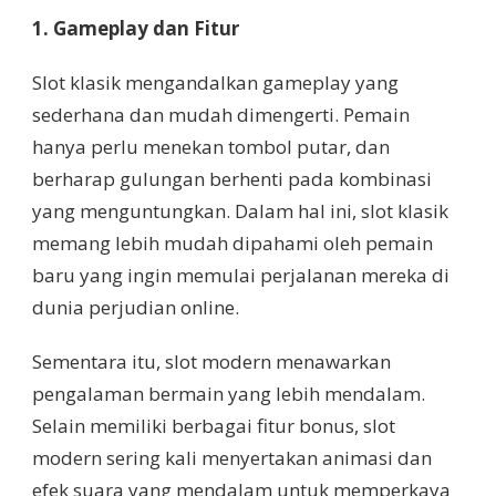
1. Gameplay dan Fitur
Slot klasik mengandalkan gameplay yang
sederhana dan mudah dimengerti. Pemain
hanya perlu menekan tombol putar, dan
berharap gulungan berhenti pada kombinasi
yang menguntungkan. Dalam hal ini, slot klasik
memang lebih mudah dipahami oleh pemain
baru yang ingin memulai perjalanan mereka di
dunia perjudian online.
Sementara itu, slot modern menawarkan
pengalaman bermain yang lebih mendalam.
Selain memiliki berbagai fitur bonus, slot
modern sering kali menyertakan animasi dan
efek suara yang mendalam untuk memperkaya