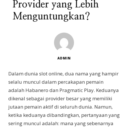
Provider yang Lebih
Menguntungkan?
ADMIN
Dalam dunia slot online, dua nama yang hampir
selalu muncul dalam percakapan pemain
adalah Habanero dan Pragmatic Play. Keduanya
dikenal sebagai provider besar yang memiliki
jutaan pemain aktif di seluruh dunia. Namun,
ketika keduanya dibandingkan, pertanyaan yang
sering muncul adalah: mana yang sebenarnya