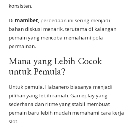
konsisten.
Di
mamibet
, perbedaan ini sering menjadi
bahan diskusi menarik, terutama di kalangan
pemain yang mencoba memahami pola
permainan.
Mana yang Lebih Cocok
untuk Pemula?
Untuk pemula, Habanero biasanya menjadi
pilihan yang lebih ramah. Gameplay yang
sederhana dan ritme yang stabil membuat
pemain baru lebih mudah memahami cara kerja
slot.