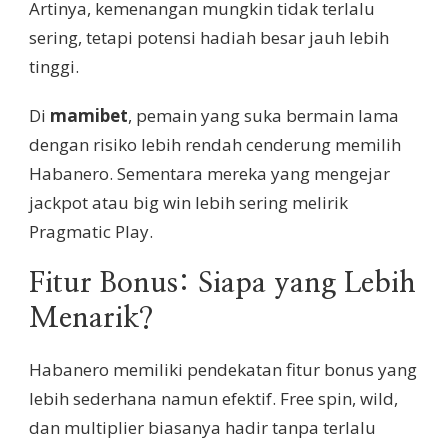
Artinya, kemenangan mungkin tidak terlalu
sering, tetapi potensi hadiah besar jauh lebih
tinggi.
Di
mamibet
, pemain yang suka bermain lama
dengan risiko lebih rendah cenderung memilih
Habanero. Sementara mereka yang mengejar
jackpot atau big win lebih sering melirik
Pragmatic Play.
Fitur Bonus: Siapa yang Lebih
Menarik?
Habanero memiliki pendekatan fitur bonus yang
lebih sederhana namun efektif. Free spin, wild,
dan multiplier biasanya hadir tanpa terlalu