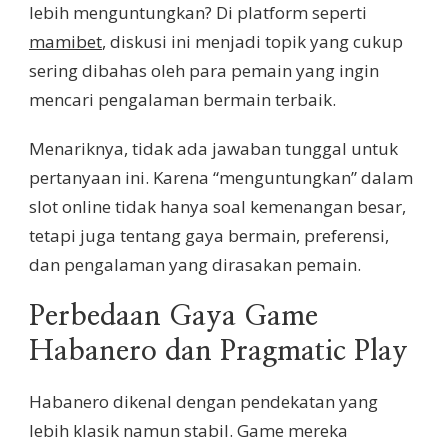
lebih menguntungkan? Di platform seperti
mamibet
, diskusi ini menjadi topik yang cukup
sering dibahas oleh para pemain yang ingin
mencari pengalaman bermain terbaik.
Menariknya, tidak ada jawaban tunggal untuk
pertanyaan ini. Karena “menguntungkan” dalam
slot online tidak hanya soal kemenangan besar,
tetapi juga tentang gaya bermain, preferensi,
dan pengalaman yang dirasakan pemain.
Perbedaan Gaya Game
Habanero dan Pragmatic Play
Habanero dikenal dengan pendekatan yang
lebih klasik namun stabil. Game mereka