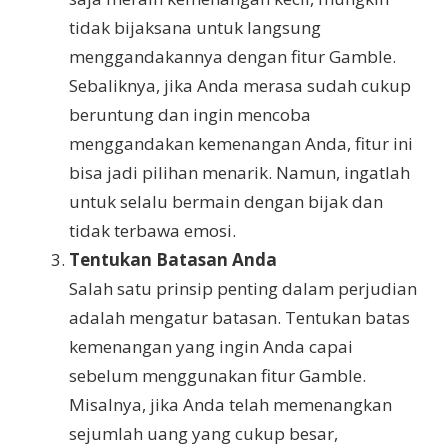
tidak bijaksana untuk langsung
menggandakannya dengan fitur Gamble.
Sebaliknya, jika Anda merasa sudah cukup
beruntung dan ingin mencoba
menggandakan kemenangan Anda, fitur ini
bisa jadi pilihan menarik. Namun, ingatlah
untuk selalu bermain dengan bijak dan
tidak terbawa emosi.
Tentukan Batasan Anda
Salah satu prinsip penting dalam perjudian
adalah mengatur batasan. Tentukan batas
kemenangan yang ingin Anda capai
sebelum menggunakan fitur Gamble.
Misalnya, jika Anda telah memenangkan
sejumlah uang yang cukup besar,