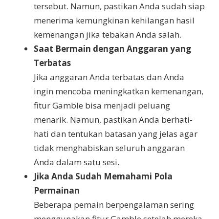
tersebut. Namun, pastikan Anda sudah siap
menerima kemungkinan kehilangan hasil
kemenangan jika tebakan Anda salah.
Saat Bermain dengan Anggaran yang
Terbatas
Jika anggaran Anda terbatas dan Anda
ingin mencoba meningkatkan kemenangan,
fitur Gamble bisa menjadi peluang
menarik. Namun, pastikan Anda berhati-
hati dan tentukan batasan yang jelas agar
tidak menghabiskan seluruh anggaran
Anda dalam satu sesi.
Jika Anda Sudah Memahami Pola
Permainan
Beberapa pemain berpengalaman sering
menggunakan fitur Gamble setelah mereka