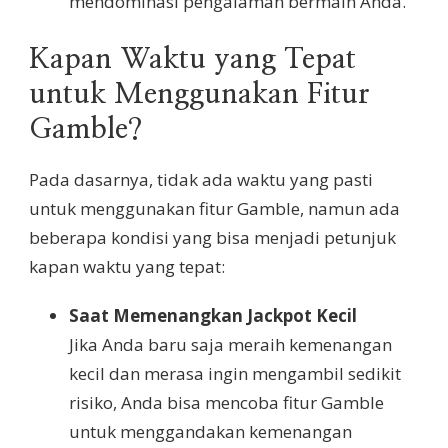
mendominasi pengalaman bermain Anda.
Kapan Waktu yang Tepat
untuk Menggunakan Fitur
Gamble?
Pada dasarnya, tidak ada waktu yang pasti
untuk menggunakan fitur Gamble, namun ada
beberapa kondisi yang bisa menjadi petunjuk
kapan waktu yang tepat:
Saat Memenangkan Jackpot Kecil
Jika Anda baru saja meraih kemenangan
kecil dan merasa ingin mengambil sedikit
risiko, Anda bisa mencoba fitur Gamble
untuk menggandakan kemenangan