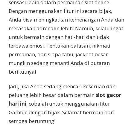
sensasi lebih dalam permainan slot online.
Dengan menggunakan fitur ini secara bijak,
Anda bisa meningkatkan kemenangan Anda dan
merasakan adrenalin lebih. Namun, selalu ingat
untuk bermain dengan hati-hati dan tidak
terbawa emosi. Tentukan batasan, nikmati
permainan, dan siapa tahu, jackpot besar
mungkin sedang menanti Anda di putaran
berikutnya!
Jadi, jika Anda sedang mencari keseruan dan
peluang lebih besar dalam bermain
slot gacor
hari ini
, cobalah untuk menggunakan fitur
Gamble dengan bijak. Selamat bermain dan
semoga beruntung!