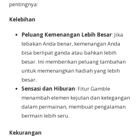
pentingnya:
Kelebihan
Peluang Kemenangan Lebih Besar
: Jika
tebakan Anda benar, kemenangan Anda
bisa berlipat ganda atau bahkan lebih
besar. Ini memberikan peluang tambahan
untuk memenangkan hadiah yang lebih
besar.
Sensasi dan Hiburan
: Fitur Gamble
menambah elemen kejutan dan ketegangan
dalam permainan, membuat pengalaman
bermain lebih seru.
Kekurangan